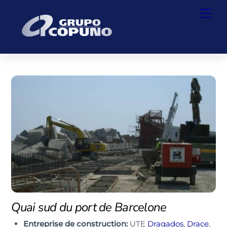
Skip
Back
Men
to
To
content
Top
Quai sud du port de Barcelone
Entreprise de construction:
UTE
Dragados
,
Drace
,