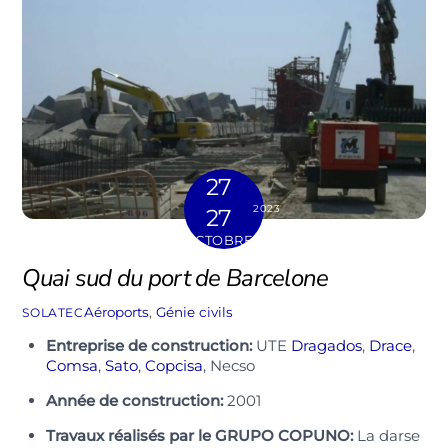
27
2023
27
OCTOBRE
Quai sud du port de Barcelone
Aéroports
,
Génie civils
SOLATEC
Entreprise de construction:
UTE
Dragados
,
Drace
,
Comsa
,
Sato
,
Copcisa
, Necso
Année de construction:
2001
Travaux réalisés par le GRUPO COPUNO:
La darse