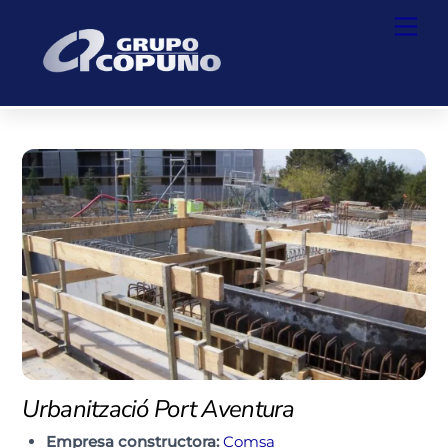
Skip
Back
Men
to
To
content
Top
Urbanització Port Aventura
Empresa constructora:
Comsa