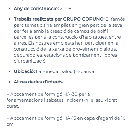
Any de construcció:
2006
Treballs realitzats per GRUPO COPUNO:
El famós
parc temàtic s’ha ampliat en gran part de la seva
perifèria amb la creació de camps de golf i
parcel·les per a la construcció d’habitatges, entre
altres. Els nostres empleats han participat en la
construcció de la xarxa de proveïment d’aigua,
depuradores, estacions de bombament i obres
d’urbanització.
Ubicació:
La Pineda, Salou (Espanya)
Altres dades d’interès:
– Abocament de formigó HA-30 per a
fonamentacions i sabates, incloent-hi el seu vibrat i
curat.
– Abocament de formigó HA-15 en capa d’agarri de 10
cm