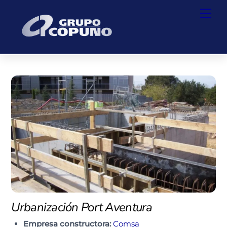
Skip
Back
Men
to
To
content
Top
Urbanización Port Aventura
Empresa constructora:
Comsa