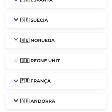
🇪🇸 ESPANYA
🇸🇪 SUÈCIA
🇳🇴 NORUEGA
🇬🇧 REGNE UNIT
🇫🇷 FRANÇA
🇦🇩 ANDORRA