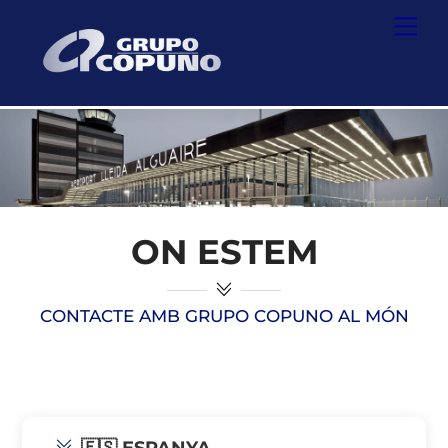
Skip
Back
Men
to
To
content
Top
ON ESTEM
CONTACTE AMB GRUPO COPUNO AL MÓN