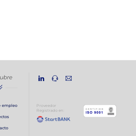
Linkedin
Phone
Email
ubre
e empleo
Proveedor
Registrado en:
ectos
acto