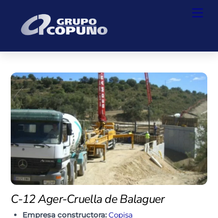
Skip
Back
Men
to
To
content
Top
C-12 Ager-Cruella de Balaguer
Empresa constructora:
Copisa