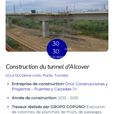
30
2023
30
OCTOBRE
Construction du tunnel d’Alcover
Génie civils
,
Ponts
,
Tunnels
SOLATEC
Entreprise de construction:
Ortiz Construcciones y
Proyectos
–
Puentes y Calzadas
JV
Année de construction:
2013 – 2015
Travaux réalisés par GRUPO COPUNO:
Exécution
de colonnes, de planches, de murs, de passages