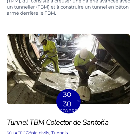
(TPM), qui consiste à creuser une galerie avancée avec
un tunnelier (TBM) et à construire un tunnel en béton
armé derrière le TBM.
30
2023
30
OCTOBRE
Tunnel TBM Colector de Santoña
Génie civils
,
Tunnels
SOLATEC