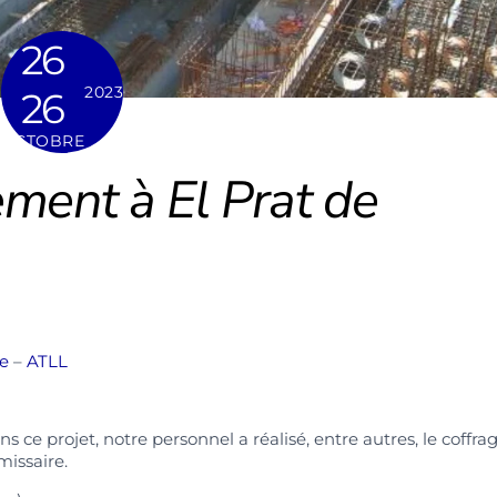
26
2023
26
OCTOBRE
ement à El Prat de
e
–
ATLL
s ce projet, notre personnel a réalisé, entre autres, le coffra
missaire.