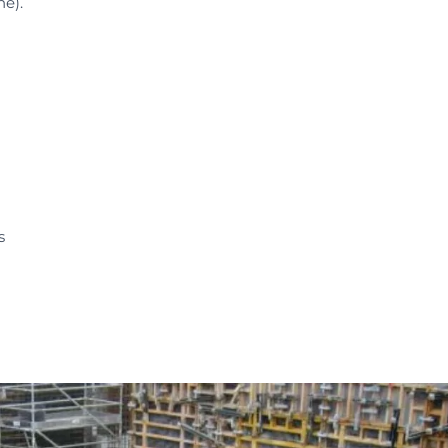
ne).
s