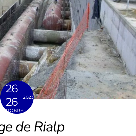
26
2023
26
OCTOBRE
ge de Rialp