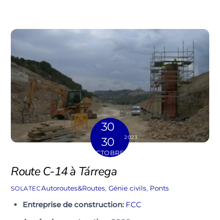
30
2023
30
OCTOBRE
Route C-14 à Tárrega
Autoroutes&Routes
,
Génie civils
,
Ponts
SOLATEC
Entreprise de construction:
FCC