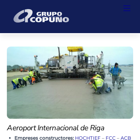
Skip
Back
Men
to
To
content
Top
Aeroport Internacional de Riga
Empreses constructores:
HOCHTIEF
–
FCC
–
ACB