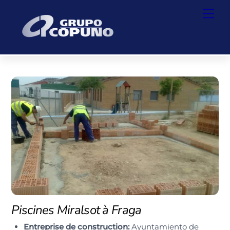
Skip
Back
Men
to
To
content
Top
Piscines Miralsot à Fraga
Entreprise de construction:
Ayuntamiento de